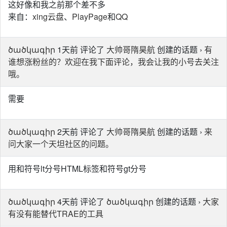
这好像和我之前那个差不多
来自：
xing云盘
、
PlayPage
和
QQ
ծածկագիր
1天前 评论了
大帅哥隋昊航
创建的话题 ›
有
谁想涨粉丝的？欢迎在我下面评论，我会让我的小号去关注
哦。
需要
ծածկագիր
2天前 评论了
大帅哥隋昊航
创建的话题 ›
来
问大家一个天坦社区的问题。
用和符号lt分号HTML标签和符号gt分号
ծածկագիր
4天前 评论了
ծածկագիր
创建的话题 ›
大家
有没有能替代TRAE的工具