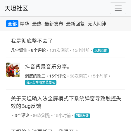
天坦社区
全部
精华
最热
最新发布
最新回复
无人问津
我是彻底整不会了
凡尘谪仙
•
8个评论
•
131次浏览
•
15小时前
•
玩机互助
抖音背景音乐分享。
调皮的熊二
•
15个评论
•
98次浏览
•
15小时前
•
音乐分享与才艺展示
关于天坦输入法全屏模式下系统弹窗导致触控失
效的Bug反馈
•
3个评论
•
86次浏览
•
15小时前
•
问题反馈