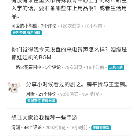
入学的话，要准备哪些床上用品啊？或者生活用
品。
可爱的小熊熊
•
7个评论
•
120次浏览
•
16小时前
•
天坦茶馆·有料闲聊
你们觉得我今天设置的来电铃声怎么样？姻缘是
抓娃娃机的BGM
一路火花带闪电
•
5个评论
•
79次浏览
•
16小时前
•
玩机互助
分享小时候看过的剧之。薛平贵与王宝钏。
月昕
•
21个评论
•
90次浏览
•
16小时前
•
天坦茶馆·有料闲聊
想让大家给我推荐一些手游
清渊
•
46个评论
•
200次浏览
•
16小时前
•
无障碍游戏