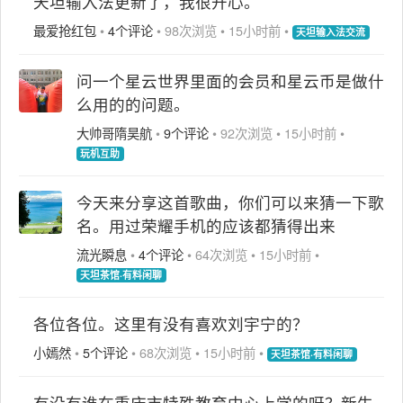
天坦输入法更新了，我很开心。
最爱抢红包
•
4个评论
•
98次浏览
•
15小时前
•
天坦输入法交流
问一个星云世界里面的会员和星云币是做什
么用的的问题。
大帅哥隋昊航
•
9个评论
•
92次浏览
•
15小时前
•
玩机互助
今天来分享这首歌曲，你们可以来猜一下歌
名。用过荣耀手机的应该都猜得出来
流光瞬息
•
4个评论
•
64次浏览
•
15小时前
•
天坦茶馆·有料闲聊
各位各位。这里有没有喜欢刘宇宁的？
小嫣然
•
5个评论
•
68次浏览
•
15小时前
•
天坦茶馆·有料闲聊
有没有谁在重庆市特殊教育中心上学的呀？新生