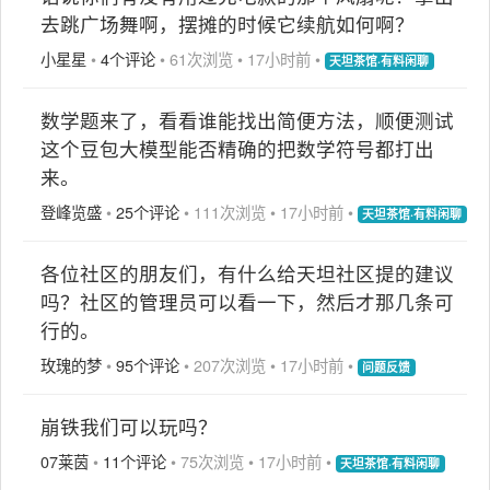
去跳广场舞啊，摆摊的时候它续航如何啊？
小星星
•
4个评论
•
61次浏览
•
17小时前
•
天坦茶馆·有料闲聊
数学题来了，看看谁能找出简便方法，顺便测试
这个豆包大模型能否精确的把数学符号都打出
来。
登峰览盛
•
25个评论
•
111次浏览
•
17小时前
•
天坦茶馆·有料闲聊
各位社区的朋友们，有什么给天坦社区提的建议
吗？社区的管理员可以看一下，然后才那几条可
行的。
玫瑰的梦
•
95个评论
•
207次浏览
•
17小时前
•
问题反馈
崩铁我们可以玩吗？
07莱茵
•
11个评论
•
75次浏览
•
17小时前
•
天坦茶馆·有料闲聊