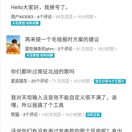
Hello大家好，我换号了。
用户463063
•
4个评论
•
68次浏览
•
16小时前
•
天坦茶馆·有料闲聊
再来提一个毛毯报时方案的建议
爱吃辣条的qhm
•
2个评论
•
81次浏览
•
16小时前
•
天坦茶馆·有料闲聊
你们都听过南征北战的歌吗
星辰银灰
•
20个评论
•
71次浏览
•
16小时前
•
音乐分享与才艺展示
我对天坦输入法音效不能自定义很不满了，诶
嘿，所以我搞了个工具
熊猫
•
3个评论
•
150次浏览
•
16小时前
•
玩机互助
话说你们有没有用过充电款的那个风扇呢？拿出