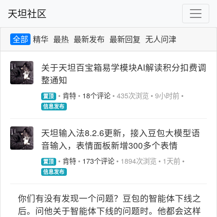
天坦社区
全部
精华
最热
最新发布
最新回复
无人问津
关于天坦百宝箱易学模块AI解读积分扣费调
整通知
•
肯特
•
18个评论
•
435次浏览
•
9小时前
•
置顶
信息发布
天坦输入法8.2.6更新，接入豆包大模型语
音输入，表情面板新增300多个表情
•
肯特
•
173个评论
•
1894次浏览
•
1天前
•
置顶
信息发布
你们有没有发现一个问题？豆包的智能体下线之
后。问他关于智能体下线的问题时。他都会这样