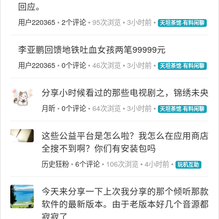
回应。
用户220365
•
2个评论
•
95次浏览
•
3小时前
•
天坦茶馆·有料闲聊
李亚鹏回馈地铁吐血女孩两笔99999元
用户220365
•
0个评论
•
46次浏览
•
3小时前
•
天坦茶馆·有料闲聊
分享小时候看过的那些电视剧之，锦绣未央
月昕
•
0个评论
•
64次浏览
•
3小时前
•
天坦茶馆·有料闲聊
这些公益平台是怎么啦？我怎么在应用商店
全搜不到啊？你们有安装包吗
历史狂粉
•
6个评论
•
106次浏览
•
4小时前
•
玩机互助
今天来分享一下上次我分享的那个倾听那款
软件的最新版本。由于老版本好几个音源都
寂寂了