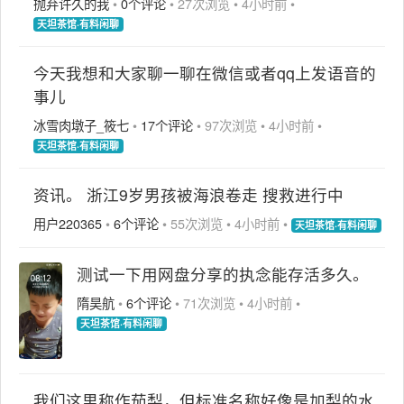
抛弃许久的我
•
0个评论
•
27次浏览
•
4小时前
•
天坦茶馆·有料闲聊
今天我想和大家聊一聊在微信或者qq上发语音的
事儿
冰雪肉墩子_筱七
•
17个评论
•
97次浏览
•
4小时前
•
天坦茶馆·有料闲聊
资讯。 浙江9岁男孩被海浪卷走 搜救进行中
用户220365
•
6个评论
•
55次浏览
•
4小时前
•
天坦茶馆·有料闲聊
测试一下用网盘分享的执念能存活多久。
隋昊航
•
6个评论
•
71次浏览
•
4小时前
•
天坦茶馆·有料闲聊
我们这里称作茄梨，但标准名称好像是加梨的水