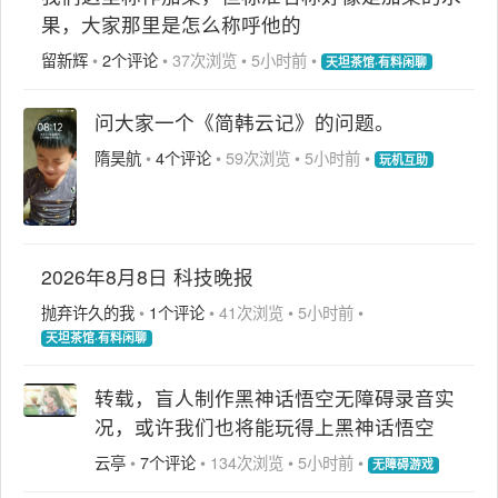
果，大家那里是怎么称呼他的
留新辉
•
2个评论
•
37次浏览
•
5小时前
•
天坦茶馆·有料闲聊
问大家一个《简韩云记》的问题。
隋昊航
•
4个评论
•
59次浏览
•
5小时前
•
玩机互助
2026年8月8日 科技晚报
抛弃许久的我
•
1个评论
•
41次浏览
•
5小时前
•
天坦茶馆·有料闲聊
转载，盲人制作黑神话悟空无障碍录音实
况，或许我们也将能玩得上黑神话悟空
云亭
•
7个评论
•
134次浏览
•
5小时前
•
无障碍游戏