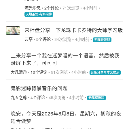
流光瞬息
•
2个评论
•
71次浏览
•
4小时前
•
天坦茶馆·有料闲聊
来杜盘分享一下龙珠卡卡罗特的大师学习版
云亭
•
5个评论
•
34次浏览
•
4小时前
•
无障碍游戏
上来分享一个我在迷梦唱的一个语音，然后被我
录屏下来了，可可可
大凡清净
•
10个评论
•
91次浏览
•
4小时前
•
音乐分享与才艺展示
鬼影迷踪背景音乐的问题
九五之尊
•
4个评论
•
45次浏览
•
4小时前
•
无障碍游戏
晚安，今天是2026年8月8日，星期六，初秋的夜
适合做梦