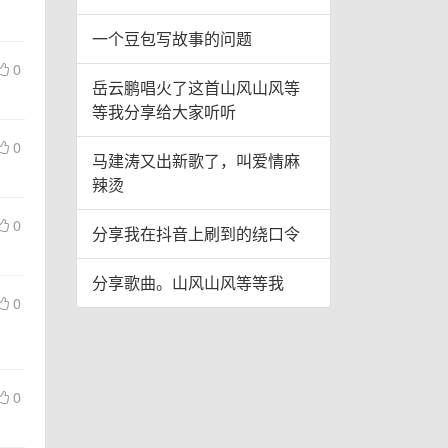
一个豆包写故事的问题
0
岳云鹏唱火了这首山风山风等
等我分享给大家听听
0
马建涛又出新歌了，叫爱情麻
辣烫
0
分享我在抖音上刷到的绕口令
分享歌曲。山风山风等等我
0
0