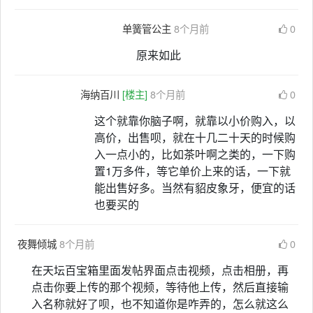
单簧管公主
8个月前
0
原来如此
海纳百川
[楼主]
8个月前
0
这个就靠你脑子啊，就靠以小价购入，以
高价，出售呗，就在十几二十天的时候购
入一点小的，比如茶叶啊之类的，一下购
置1万多件，等它单价上来的话，一下就
能出售好多。当然有貂皮象牙，便宜的话
也要买的
夜舞倾城
8个月前
0
在天坛百宝箱里面发帖界面点击视频，点击相册，再
点击你要上传的那个视频，等待他上传，然后直接输
入名称就好了呗，也不知道你是咋弄的，怎么就这么