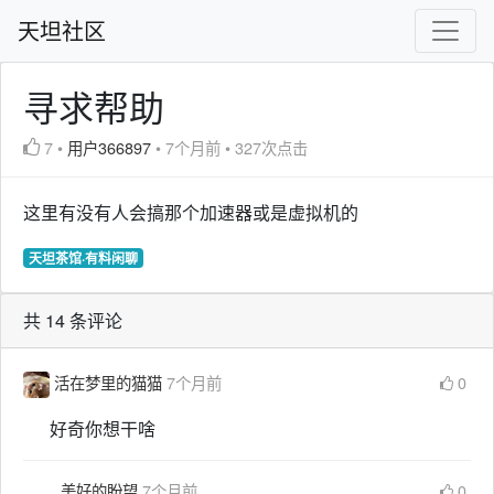
天坦社区
寻求帮助
7
•
用户366897
•
7个月前
•
327次点击
这里有没有人会搞那个加速器或是虚拟机的
天坦茶馆·有料闲聊
共 14 条评论
活在梦里的猫猫
7个月前
0
好奇你想干啥
美好的盼望
7个月前
0