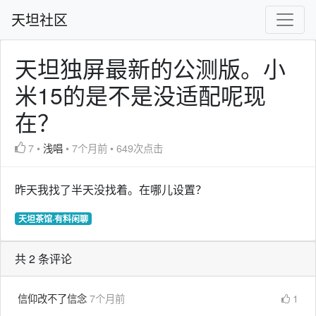
天坦社区
天坦独屏最新的公测版。小
米15的是不是没适配呢现
在？
7
•
浅唱
•
7个月前
•
649次点击
昨天我找了半天没找着。在哪儿设置？
天坦茶馆·有料闲聊
共 2 条评论
信仰改不了信念
7个月前
1