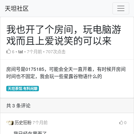
天坦社区
我也开了个房间，玩电脑游
戏而且上爱说笑的可以来
6
•
tat
•
7个月前
•
707次点击
房间号是0175185，可能会全天一直开着，有时候开房间
时间也不固定，我会玩一些星露谷物语什么的
天坦茶馆·有料闲聊
共 3 条评论
历史狂粉
7个月前
0
我已经在里面了。