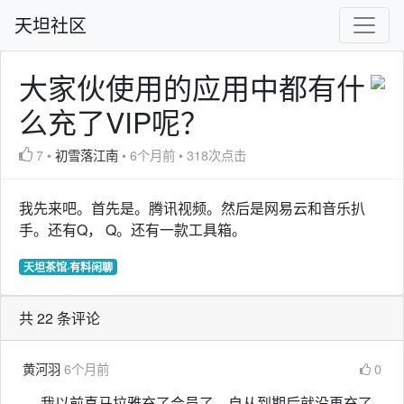
天坦社区
大家伙使用的应用中都有什
么充了VIP呢？
7
•
初雪落江南
•
6个月前
•
318次点击
我先来吧。首先是。腾讯视频。然后是网易云和音乐扒
手。还有Q， Q。还有一款工具箱。
天坦茶馆·有料闲聊
共 22 条评论
黄河羽
6个月前
0
我以前喜马拉雅充了会员了，自从到期后就没再充了