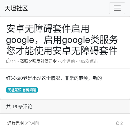
天坦社区
安卓无障碍套件启用
google，启用google类服务
您才能使用安卓无障碍套件
11
•
蒸照夕照反对傅司令
•
6个月前
•
482次点击
红米k90老是出现这个情况，非常的麻烦，新的
天坦茶馆·有料闲聊
共 16 条评论
追慕光明
6个月前
2