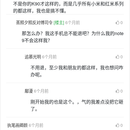
不是你的K90才这样的，而是几乎所有小米和红米系列
的都这样，我也是搞不懂。
蒸照夕照反对傅司令
[楼主]
6个月前
0
那怎么办？我这手机总不能退吧？为什么我的note
9不会这样我？
追慕光明
6个月前
0
不用退，至少我和朋友的都这样，我也想问咋
办呢。
鄅瀀
6个月前
0
刚开始我的也是这个。，气的我差点没把它砸
了。
执笔画卿颜
6个月前
0