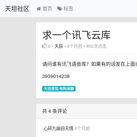
天坦社区
首页
标签
求一个讯飞云库
6
•
天辰
•
6个月前
•
802次点击
请问谁有讯飞语音库？如果有的话发在上面或
3939014238
天坦茶馆·有料闲聊
共 4 条评论
心碎九幽自无情
6个月前