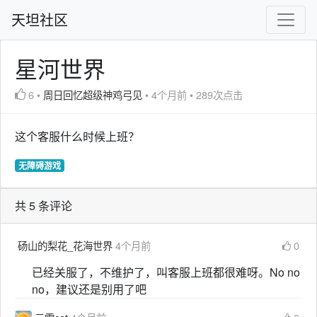
天坦社区
星河世界
6
•
周日回忆超级神鸡弓见
•
4个月前
•
289次点击
这个客服什么时候上班？
无障碍游戏
共 5 条评论
砀山的梨花_花海世界
4个月前
0
已经关服了，不维护了，叫客服上班都很难呀。No no
no，建议还是别用了吧