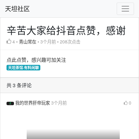
天坦社区
辛苦大家给抖音点赞，感谢
4
•
青山常在
•
3个月前
•
208次点击
点此点赞，感兴趣可加关注
天坦茶馆·有料闲聊
共 3 条评论
我的世界肝帝玩家
3个月前
0