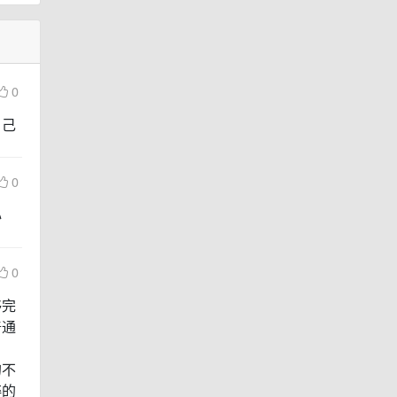
0
自己
0
心
0
够完
普通
的不
粹的