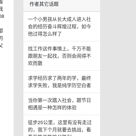
看
作者其它话题
我
8
一个小男孩从长大成人进入社
会的经历奋斗辉煌过程，如今
都
他过得怎么样了
的
父
找工作这件事情上，千万不能
，
跟朋友一起找，否则会闹得不
欢而散
求学经历求了两年的学，最终
求学失败，我是纯学历空白者
当你第一次踏入社会，跟节日
相遇是一种怎样的体验
徒步25公里，这里有没有走过
的，我下个月就要去挑战，看