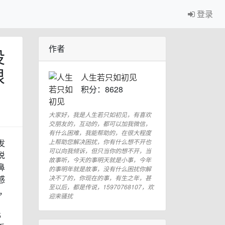
登录
作者
没
很
人生若只如初见
积分：8628
大家好，我是人生若只如初见，有喜欢
交朋友的，互动的，都可以加我微信，
有什么困难，我能帮助的，在很大程度
发
上帮助您解决困扰，你有什么想不开也
可以向我倾诉，但只当你的想不开，当
说
故事听，今天的事明天就是小事，今年
鼻
的事明年就是故事，没有什么困扰你解
感
决不了的，你现在的事，有生之年，甚
至以后，都是传说，15970768107，欢
，
迎来骚扰
，
5