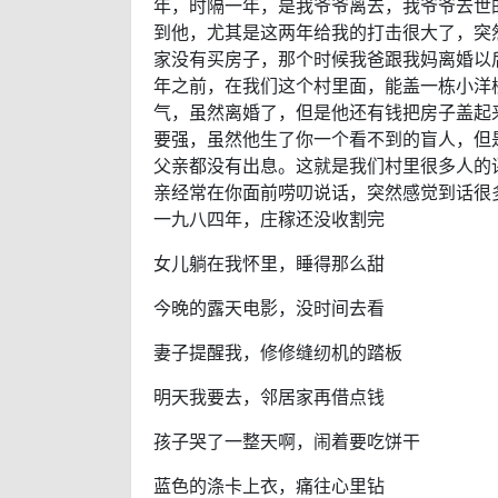
年，时隔一年，是我爷爷离去，我爷爷去世
到他，尤其是这两年给我的打击很大了，突
家没有买房子，那个时候我爸跟我妈离婚以后
年之前，在我们这个村里面，能盖一栋小洋
气，虽然离婚了，但是他还有钱把房子盖起
要强，虽然他生了你一个看不到的盲人，但
父亲都没有出息。这就是我们村里很多人的
亲经常在你面前唠叨说话，突然感觉到话很
一九八四年，庄稼还没收割完
女儿躺在我怀里，睡得那么甜
今晚的露天电影，没时间去看
妻子提醒我，修修缝纫机的踏板
明天我要去，邻居家再借点钱
孩子哭了一整天啊，闹着要吃饼干
蓝色的涤卡上衣，痛往心里钻