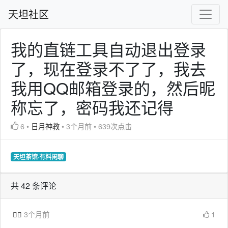
天坦社区
我的直链工具自动退出登录
了，现在登录不了了，我去
我用QQ邮箱登录的，然后昵
称忘了，密码我还记得
6
•
日月神教
•
3个月前
•
639次点击
天坦茶馆·有料闲聊
共 42 条评论

3个月前
1