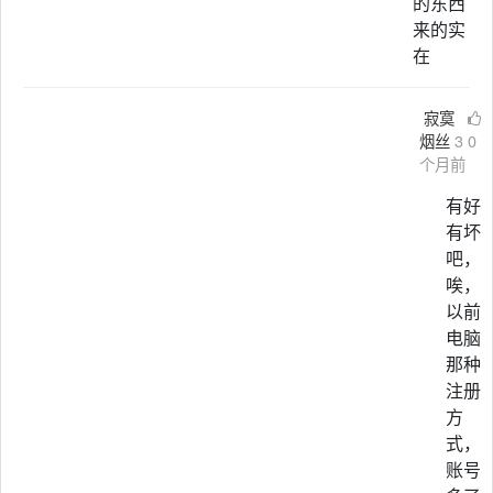
的东西
来的实
在
寂寞
烟丝
3
0
个月前
有好
有坏
吧，
唉，
以前
电脑
那种
注册
方
式，
账号