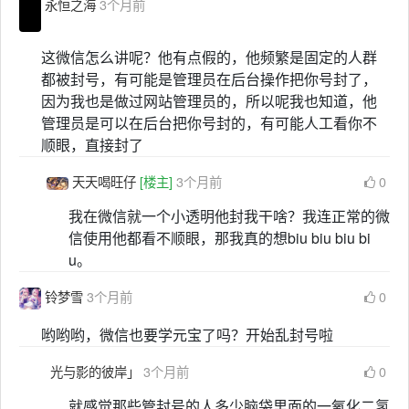
永恒之海
3个月前
这微信怎么讲呢？他有点假的，他频繁是固定的人群
都被封号，有可能是管理员在后台操作把你号封了，
因为我也是做过网站管理员的，所以呢我也知道，他
管理员是可以在后台把你号封的，有可能人工看你不
顺眼，直接封了
天天喝旺仔
[楼主]
3个月前
0
我在微信就一个小透明他封我干啥？我连正常的微
信使用他都看不顺眼，那我真的想biu biu biu bi
u。
铃梦雪
3个月前
0
哟哟哟，微信也要学元宝了吗？开始乱封号啦
光与影的彼岸」
3个月前
0
就感觉那些管封号的人多少脑袋里面的一氧化二氢