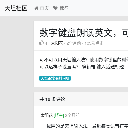
天坦社区
首页
标签
数字键盘朗读英文，
4
•
太阳花
•
2个月前
•
189次点击
可不可以用天坦输入法？使用数字键盘的时
可以这样子设置吗？ 编辑框 输入话题标题
天坦茶馆·有料闲聊
共 16 条评论
太阳花
[楼主]
2个月前
我用的是天坦输入法。最近感觉语音打