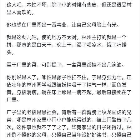
这人吧，本性不坏，除了小的时候有些皮，但还是很受村
里人喜欢的。
他也想在厂里闯出一番事业，让自己父母脸上有光。
就是这劲儿吧，使的地方不太对。林州主打的就是一个
拼，那真的是白天干，晚上干，渴了喝凉水，饿了啃馒
头。
至于厂里的菜，可别提了，一盆菜里都挂不出几滴油。
你别说是人了，哪怕是骡子也扛不住，于是身强力壮，正
值壮年的林州同学就跟被妖精吸干了精气一样，面色发
黄，身板消瘦，躺在床上那是一病不起。最后直接死在了
厂里。
厂子里的老板是黑社会，背后有一群臂膀上纹龙画虎的兄
弟，哪是林州家里小门小户能玩得过的，被上门警告了几
次，这件事也就不了了之了，毕竟家里的日子还得过，林
州倒不怪他的父母，只怪自己当年没好好读书，只怪自己