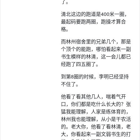
了。
清北这边的跑道是400米一圈，
最起码要跑两圈，跑操才算合
格。
而林州宿舍里的兄弟几个，那是
个顶个的能跑，哪怕看起来一副
书生模样的林清，这一会儿都已
经跑了四五圈了。
到第8圈的时候，李明已经坚持
不住了。
他看了看其他几人，喘着气开
口，你们都是吃什么长大的？张
猛我能理解，人家是练体育的，
林州我也能理解，从小是干农活
的。老大你，他看了看林清，老
大，你看起来一副文弱书生的打