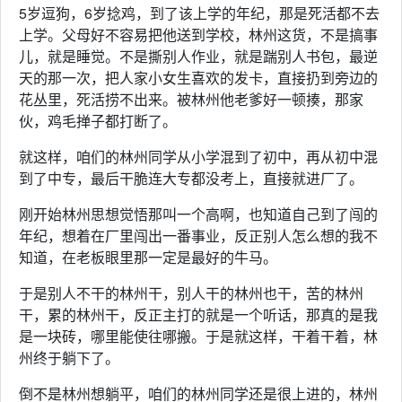
5岁逗狗，6岁捻鸡，到了该上学的年纪，那是死活都不去
上学。父母好不容易把他送到学校，林州这货，不是搞事
儿，就是睡觉。不是撕别人作业，就是踹别人书包，最逆
天的那一次，把人家小女生喜欢的发卡，直接扔到旁边的
花丛里，死活捞不出来。被林州他老爹好一顿揍，那家
伙，鸡毛掸子都打断了。
就这样，咱们的林州同学从小学混到了初中，再从初中混
到了中专，最后干脆连大专都没考上，直接就进厂了。
刚开始林州思想觉悟那叫一个高啊，也知道自己到了闯的
年纪，想着在厂里闯出一番事业，反正别人怎么想的我不
知道，在老板眼里那一定是最好的牛马。
于是别人不干的林州干，别人干的林州也干，苦的林州
干，累的林州干，反正主打的就是一个听话，那真的是我
是一块砖，哪里能使往哪搬。于是就这样，干着干着，林
州终于躺下了。
倒不是林州想躺平，咱们的林州同学还是很上进的，林州