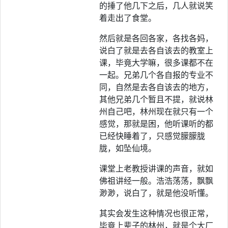
的捶了他几下之后，几人就说笑
着走出了食堂。
然后就是各回各家，各找各妈，
说白了就是去各自该去的教室上
课，毕竟大学嘛，很多课都不在
一起。兄弟几个各自报的专业不
同，自然是去各自该去的地方，
其他兄弟几个暂且不提，就说林
州自己吧，林州现在就只有一个
感觉，那就是困，他听课听的都
已经快睡着了，只感觉朦朦胧
胧，如坠仙境。
课堂上老教授讲课的声音，就如
佛祖讲经一般。浩浩荡荡，飘飘
渺渺，说白了，就是他没听懂。
其实会发生这种情况也很正常，
毕竟上辈子的林州，就是个大厂