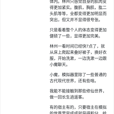
体内。林州只感觉自身的肌肉变
得更加紧实。腹肌，胸肌，肱二
头肌等等，全都变得更加明显而
突出，但又并不显得很夸张。
只是看着整个人的体态变得更加
健硕了一些，显得更加完美。
林州一看时间已经快7点了，就
从床上爬起来叠好被子，换好衣
服，开始洗漱，一边洗漱一边跟
小魔聊天。
小魔，模拟器里除了一些普通的
古代现代世界，还有些啥。
我能不能接触到那些修仙世界，
做一回长生逍遥客。
有的宿主有的，只要宿主在模拟
的世界里完成成就获得积分，给