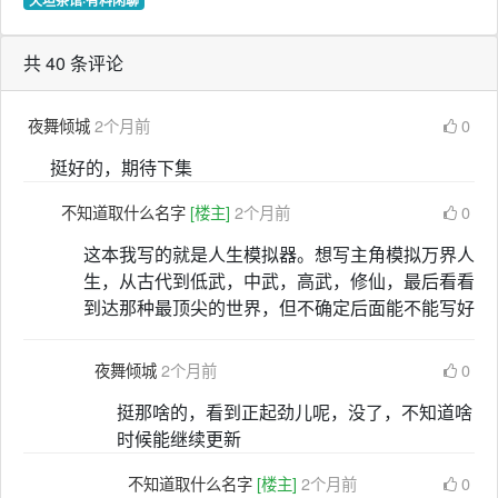
天坦茶馆·有料闲聊
共 40 条评论
夜舞倾城
2个月前
0
挺好的，期待下集
不知道取什么名字
[楼主]
2个月前
0
这本我写的就是人生模拟器。想写主角模拟万界人
生，从古代到低武，中武，高武，修仙，最后看看
到达那种最顶尖的世界，但不确定后面能不能写好
夜舞倾城
2个月前
0
挺那啥的，看到正起劲儿呢，没了，不知道啥
时候能继续更新
不知道取什么名字
[楼主]
2个月前
0