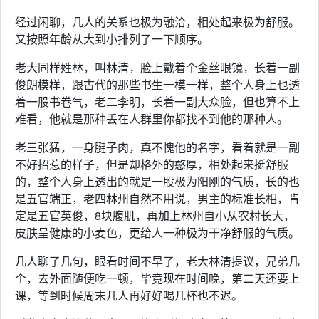
经过闲聊，几人的关系也极为融洽，相处起来极为舒服。
又按照年龄从大到小排列了一下顺序。
老大同样姓林，叫林清，脸上戴着个金丝眼镜，长着一副
俊朗模样，跟古代的那些书生一模一样，整个人身上也透
着一股书卷气，老二李明，长着一副大众脸，但也算不上
难看，他就是那种丢在人群里你都找不到他的那种人。
老三张猛，一身腱子肉，真不愧他的名字，看着就是一副
不好招惹的样子，但是却格外的憨厚，相处起来挺舒服
的，整个人身上透出的就是一股极为阳刚的气质，长的也
是五官端正，老四林州自然不用说，男主的标准长相，肯
定是五官英俊，8块腹肌，再加上林州自小从农村长大，
皮肤呈健康的小麦色，更给人一种极为干净舒服的气质。
几人聊了几句，眼看时间不早了，老大林清提议，兄弟几
个，去外面随便吃一顿，毕竟现在时间晚，第二天还要上
课，等到时候周末几人再好好喝几杯也不迟。