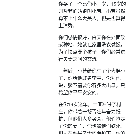
你娶了一个比你小一岁，15岁的
刚及笄的姑娘叫小芳。小芳虽然
算不上什么大美人，但是也算得
上清秀。
你们感情很好，白天你在外面砍
柴种地，她就在家里洗衣做饭，
为了快点要个孩子，你们经常进
行夫妻之间的交流。
一年后，小芳给你生了个大胖小
子，你给他取名李平，你对他
说，爹不需要你有多大出息，只
希望你平平安安的。
在你19岁这年，土匪冲进了村
庄，你带着一帮青壮年奋力抵
抗，但他们人多势众，他们抢走
了你的妻子，你也被他们砍死，
但是在你拼了命的保护下，你的