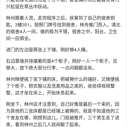
只松鼠在草丛中跃动。
林州跟着人流，走完程序之后，就拿到了自己的宿舍钥
匙，3楼301。按照门牌号找到宿舍，林舟推门而入，清北
的宿舍4人一间，做的极为不错，宿舍之中，阳台，卫生
间一应俱全。
进门的左边是两张上下铺，刚好够4人睡。
右边靠墙并排摆着的是4个柜子，刚好一人一个柜子，足
够大，放下绝大部分行李，一点问题都没有。
林州随便挑了张下铺的床，把被褥什么的铺好，又随便挑
了个柜子，把衣服以及洗漱用品之类的，收拾得规规整
整，这才坐在床上，开始休息起来。
刚坐下，林州这才注意到，自己好像是最后一个来的，因
为其他的三张床都是已经铺上被褥的，就是不知道他的三
个舍友在哪，刚想到这儿，门就被推开，三个男生走了进
来，看到林州之后几人就闲聊了起来。