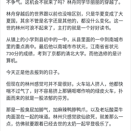
不争气。这机会不就来了吗？林舟同学华丽丽的穿越了。
林舟穿越后的世界跟以前也没啥区别，只是华夏变成了大
夏国，其余不管是名字还是其他的，都没什么变化。这一
世的林州可浪不起来了，主打的就是一个好好读书。
从镇上的小学到县初中的一中，从县里面的一中到南城市
里的重点高中。最后他以南城市市状元，江南省省状元
730分的成绩，考到了京都的清北大学。而他选修的是计
算机。
今天正是他去报到的日子。
但现在的林州感觉可并不是很好。火车站人挤人，他都快
喘不过气了，好不容易挤上那辆哐啷作响的绿皮火车，扑
面而来的就是一股浓郁的芬芳。
那是一股臭屁加脚气，加麻辣鸭脖鸭爪，以及老坛酸菜牛
肉面混在一起的味道。林州只感觉欲仙欲死，就差那么一
点，仿佛就要跟着已经去世的太奶一起早登极乐了。