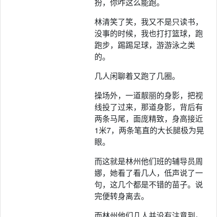
扮，你咋这么能跑。
林清笑了笑，我又不是只读书，
没事的时候，我也打打篮球，跑
跑步，踢踢足球，游游泳之类
的。
几人闲聊着又跑了几圈。
操场外，一道靓丽的身影，把视
线投了过来，那道身影，背后有
两条马尾，面庞精致，身高接近
1米7，两条笔直的大长腿极为晃
眼。
而这就是林州他们班的辅导员周
娜，她看了看几人，低声说了一
句，这几个都是不错的苗子。说
完便转身离去。
而林州他们几人并没有注意到。