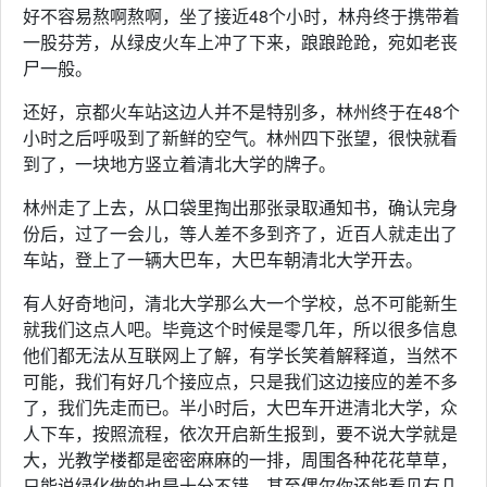
好不容易熬啊熬啊，坐了接近48个小时，林舟终于携带着
一股芬芳，从绿皮火车上冲了下来，踉踉跄跄，宛如老丧
尸一般。
还好，京都火车站这边人并不是特别多，林州终于在48个
小时之后呼吸到了新鲜的空气。林州四下张望，很快就看
到了，一块地方竖立着清北大学的牌子。
林州走了上去，从口袋里掏出那张录取通知书，确认完身
份后，过了一会儿，等人差不多到齐了，近百人就走出了
车站，登上了一辆大巴车，大巴车朝清北大学开去。
有人好奇地问，清北大学那么大一个学校，总不可能新生
就我们这点人吧。毕竟这个时候是零几年，所以很多信息
他们都无法从互联网上了解，有学长笑着解释道，当然不
可能，我们有好几个接应点，只是我们这边接应的差不多
了，我们先走而已。半小时后，大巴车开进清北大学，众
人下车，按照流程，依次开启新生报到，要不说大学就是
大，光教学楼都是密密麻麻的一排，周围各种花花草草，
只能说绿化做的也是十分不错，甚至偶尔你还能看见有几