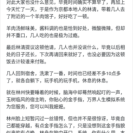
对此大家也没什么意见，毕竟时间确实不算早了，再加上
今天忙了一天，于是作为京都本地人的林清，带着几人去
了附近的一个羊肉馆子，好好吃了一顿。
羊肉汤鲜味美，酱料调的也是恰到好处，微酸微辣，但却
并不重口，几人吃的也是极为过瘾。
最后林清提议这顿他请，几人也并没说什么，毕竟以后相
处的日子还长，下次再请回来就好了，也没必要因为这顿
饭去计较谁来付账。
几人回到宿舍，洗漱了一番，时间也已经差不多10点多
了，就各自躺下，玩手机的玩手机，休息的休息。
就在林州快要睡着的时候，脑海中却蓦然响起叮的一声，
玉树临风的宿主哟，你贴心的金手指，万界人生模拟系统
为您服务，您可以叫我嬷嬷。
林州脸上短暂闪过一丝错愕，但也并不是很惊讶，毕竟自
己都能穿越，有点金手指怎么了，只是没想到这金手指貌
似来的有点晚，林舟在脑中开口，系统，你有什么用。本