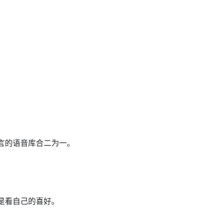
。
言的语音库合二为一。
是看自己的喜好。