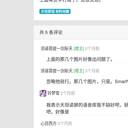
天坦茶馆·有料闲聊
共 5 条评论
须道菩提一剑斩天
[楼主]
2个月前
上面的那几个图片好像出问题了。
须道菩提一剑斩天
[楼主]
2个月前
忽略他就行。那几个图片，只是。SmartV
铃梦雪
2个月前
我表示天坦读屏的语音库我不缺好吧，就
吧，好像是
心目西方
2个月前