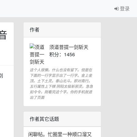
登录
作者
音
须道菩提一剑斩天
积分：1456
这个人很懒。什么也没有留下。但是在
别
下面的一行字显示出了一行字。金上金
顶。土下土灵。泰山北斗。即对南行。
五行属性上下棋 阴阳太极斩邪灵。急急
如令令。刚看完这个字。你的手机就退
出了页面
作者其它话题
闲聊帖。忙圈里一种顺口溜又