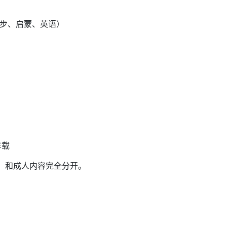
材同步、启蒙、英语）
车载
，和成人内容完全分开。