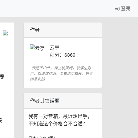
登录
作者
云亭
积分：63691
. 云起千山外，婷立晚风间。以浮生为
诗，以清欢作酒，淡看流年辗转，静赏
卷
四季安然
作者其它话题
我有一对音箱，最近想出手，
采
不知道这个价格合不合适？