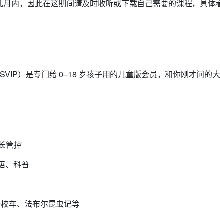
至几月内，因此在这期间请及时收听或下载自己需要的课程，具体
童SVIP）是专门给 0–18 岁孩子用的儿童版会员，和你刚才问的
家长管控
英语、科普
奇校车、法布尔昆虫记等