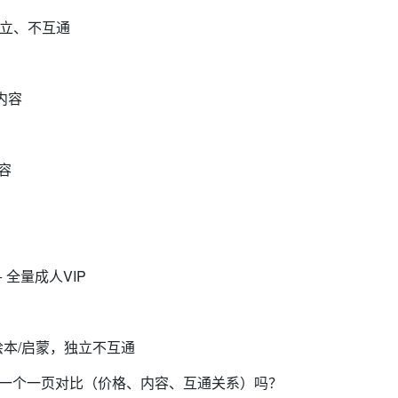
相独立、不互通
P内容
容
+ 全量成人VIP
事/绘本/启蒙，独立不互通
」做一个一页对比（价格、内容、互通关系）吗？