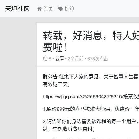
天坦社区
首页
标签
转载，好消息，特大
费啦！
8
•
云亭
•
2个月前
•
673次点击
群公告 征集下大家的意见，关于智慧人生
有效期三天。
https://wj.qq.com/s2/26660487/921
1.原价899元的喜马拉雅大师课，优惠价一
2.请告知你们身边需要该课程的每一个用
纳，在想收听费用自付；