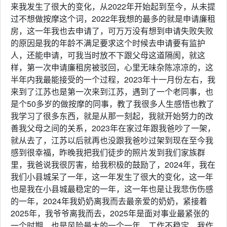
来我发生了很大的变化，从2022年开始起到至今，从未提
过不想做按摩这个词，2022年我想的最多的就是申请廉租
房，这一年我也去申请了，可万万没有想到申请失败失败
的原因是我的年龄不满足要求这个时候去申请要有监护
人，还能申请，可我当时放不下跟父母这道隔阂，就这
样，第一次申请廉租房被驳回，心里无味杂陈凉凉的，这
半年内我最能接受的一个过程，2023年十一月份左右，我
来到了江苏也是第一次来到江苏，遇到了一个老同事，也
是个50多岁的做按摩的同事，教了我很多人生感悟也教了
我学习了很多东西，就是从那一刻起，我就开始努力的改
善我父母之间的关系，2023年在家过年跟我爸吵了一架，
就从去了，江苏以后就再也没跟我爸吵过架到现在至今我
感到很幸福，昨晚我把我们徒步的照片发到我们家族群
里，我爸说我很厉害，给我积极的鼓励了，2024年，我在
我们小县城呆了一年，这一年发生了很大的变化，这一年
也是我在小县城最稳定的一年，这一年也是让我悲伤伤感
的一年，2024年我奶奶离我而去最亲爱的奶奶，紧接着
2025年，我爷爷离我而去，2025年是面对事业最紧张的
一个时期，也是风险最大的一个一年，工作不稳定，我作