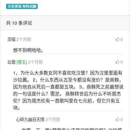
天坦茶馆·有料闲聊
共 10 条评论
灵喵
2个月前
0
想不到啊哈哈。
云烟
[楼主]
2个月前
0
1，为什么大多数女同不喜欢吃汉堡？因为汉堡里面有
沙拉酱。 2，什么东西从古至今都没有涨价？是商鞅，
因为他自从死后一直都是五块。 3，商鞅死之前最想说
的一句话是什么？需淤。 商鞅转世后为什么不听周杰
伦？因为周杰伦有一首歌叫爱在七元前，但它只有五
块。
心碎九幽自无情
2个月前
0