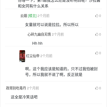
你等一下，第1题我怎么还是没听明白呢？沙拉酱
和女同有什么关系
云烟
[楼主]
2个月前
0
女童就可以说是拉拉。所以所以
心碎九幽自无情
2个月前
0
Hh hh
0
红尘仙帝
2个月前
啊，这个我应该是知道的，只不过我怕被封
号，所以我就不说了啊，反正就是
政哥别吃毒丹
2个月前
0
这全是冷笑话吧