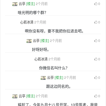
云亭
[楼主]
2个月前
0
啥光明的哪个群？
心若冰清
2个月前
0
啊你没有呀，要不我把你拉进去吧。
云亭
[楼主]
2个月前
0
好呀好呀。
心若冰清
2个月前
0
你微信名叫什么？
云亭
[楼主]
2个月前
0
跟这边同名的。
云亭
[楼主]
2个月前
0
尴尬了，今年九月七八号开学，13号医考，我是