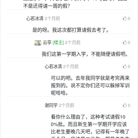
不是还得请一周的假？
心若冰清
2个月前
0
是的呀。我这次都打算请假去考了。
云亭
[楼主]
2个月前
0
我们这第一学期入学，不能随便请假吧。
心若冰清
2个月前
0
可以的吧。去年我同学就是考完再来
报到的。说不定你们还可以躲掉军训
呢哈哈。
谢同学
2个月前
0
看你什么理由了，这种考试请假10
0%批。而且新生第一学期开学应该
比老生要晚几天吧，记得有一年晚了