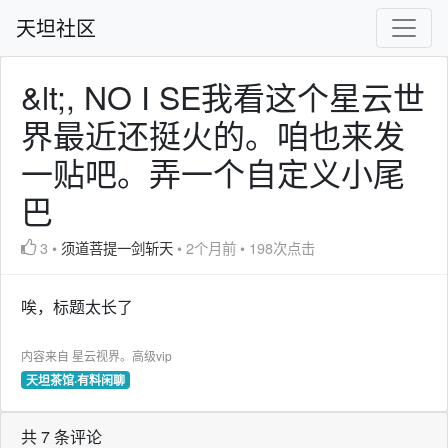
天坦社区
&lt;, NO I SE我看这个星云世
界最近还挺火的。咱也来发
一贴吧。弄一个自定义小尾
巴
3
•
须道菩提一剑斩天
•
2个月前
•
198次点击
唉，标题太长了
内容来自 星云视界。高级vip
天坦茶馆·有料闲聊
共 7 条评论