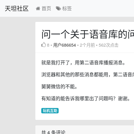
天坦社区
首页
标签
问一个关于语音库的
8
•
用户686654
•
2个月前
•
562次点击
就是我打开了，用第二语音库播报消息。
浏览器和其他的那些消息都能用，第二语音
舅舅微信的不能。
有知道的能告诉我哪里出了问题吗？谢谢。
玩机互助
共 4 条评论