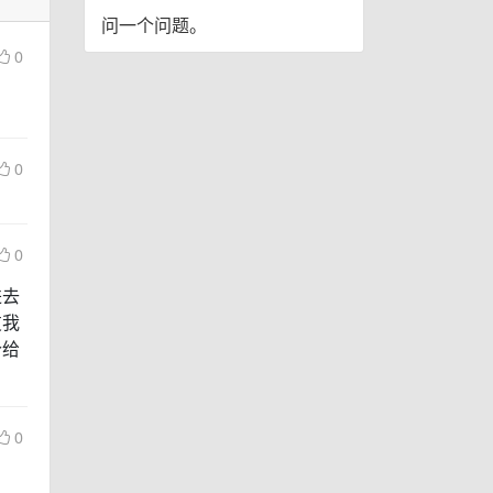
问一个问题。
0
0
0
进去
友我
个给
0