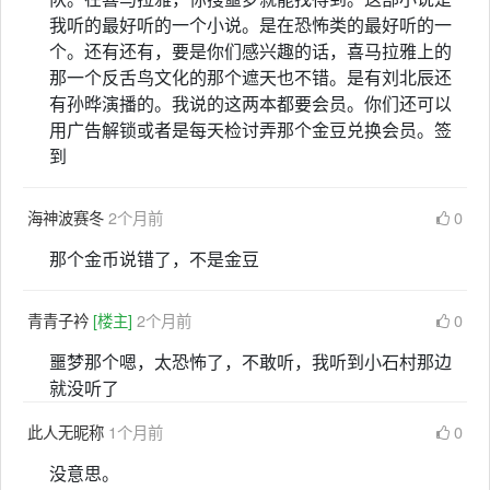
我听的最好听的一个小说。是在恐怖类的最好听的一
个。还有还有，要是你们感兴趣的话，喜马拉雅上的
那一个反舌鸟文化的那个遮天也不错。是有刘北辰还
有孙晔演播的。我说的这两本都要会员。你们还可以
用广告解锁或者是每天检讨弄那个金豆兑换会员。签
到
海神波赛冬
2个月前
0
那个金币说错了，不是金豆
青青子衿
[楼主]
2个月前
0
噩梦那个嗯，太恐怖了，不敢听，我听到小石村那边
就没听了
此人无昵称
1个月前
0
没意思。