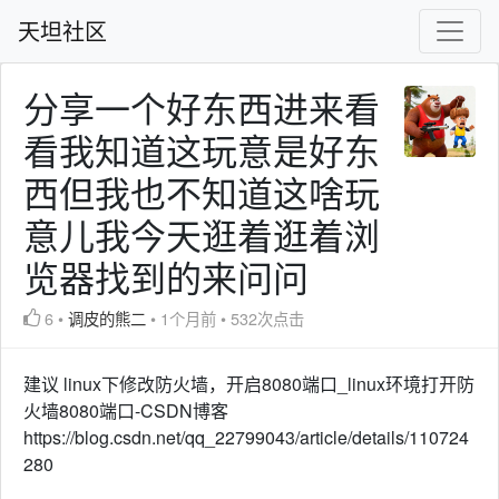
天坦社区
分享一个好东西进来看
看我知道这玩意是好东
西但我也不知道这啥玩
意儿我今天逛着逛着浏
览器找到的来问问
6
•
调皮的熊二
•
1个月前
•
532次点击
建议 linux下修改防火墙，开启8080端口_linux环境打开防
火墙8080端口-CSDN博客
https://blog.csdn.net/qq_22799043/article/details/110724
280