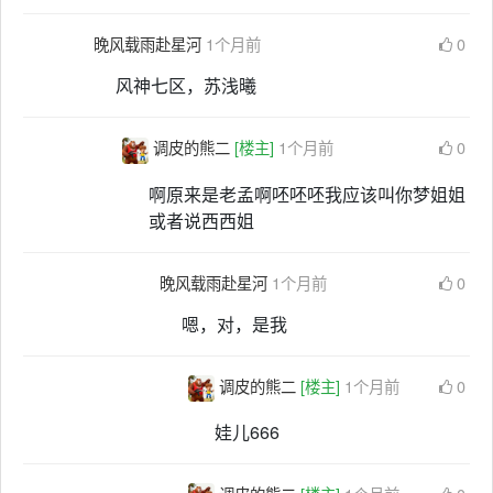
晚风载雨赴星河
1个月前
0
风神七区，苏浅曦
调皮的熊二
[楼主]
1个月前
0
啊原来是老孟啊呸呸呸我应该叫你梦姐姐
或者说西西姐
晚风载雨赴星河
1个月前
0
嗯，对，是我
调皮的熊二
[楼主]
1个月前
0
娃儿666