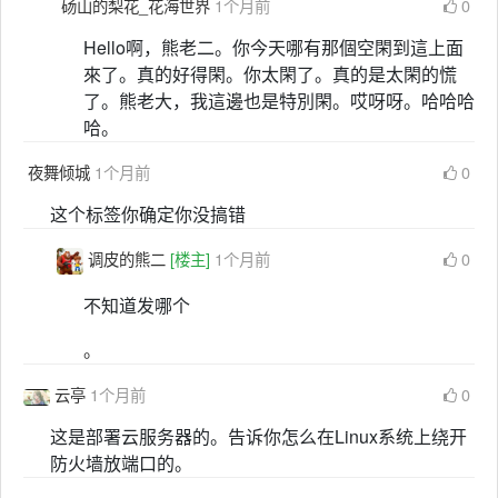
砀山的梨花_花海世界
1个月前
0
Hello啊，熊老二。你今天哪有那個空閑到這上面
來了。真的好得閑。你太閑了。真的是太閑的慌
了。熊老大，我這邊也是特別閑。哎呀呀。哈哈哈
哈。
夜舞倾城
1个月前
0
这个标签你确定你没搞错
调皮的熊二
[楼主]
1个月前
0
不知道发哪个
。
云亭
1个月前
0
这是部署云服务器的。告诉你怎么在Linux系统上绕开
防火墙放端口的。