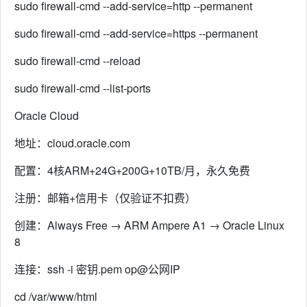
sudo firewall-cmd --add-service=http --permanent
sudo firewall-cmd --add-service=https --permanent
sudo firewall-cmd --reload
sudo firewall-cmd --list-ports
Oracle Cloud
地址：cloud.oracle.com
配置：4核ARM+24G+200G+10TB/月，永久免费
注册：邮箱+信用卡（仅验证不扣费）
创建：Always Free → ARM Ampere A1 → Oracle Linux
8
连接：ssh -i 密钥.pem op@公网IP
cd /var/www/html