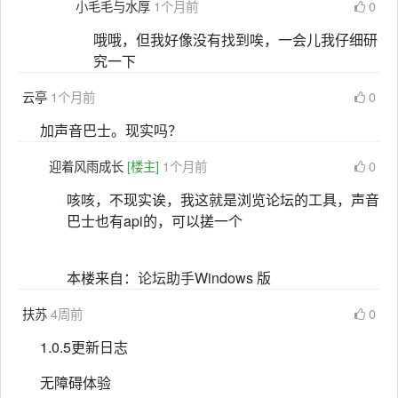
小毛毛与水厚
1个月前
0
哦哦，但我好像没有找到唉，一会儿我仔细研
究一下
云亭
1个月前
0
加声音巴士。现实吗？
迎着风雨成长
[楼主]
1个月前
0
咳咳，不现实诶，我这就是浏览论坛的工具，声音
巴士也有api的，可以搓一个
本楼来自：
论坛助手
Windows 版
扶苏
4周前
0
1.0.5更新日志
无障碍体验