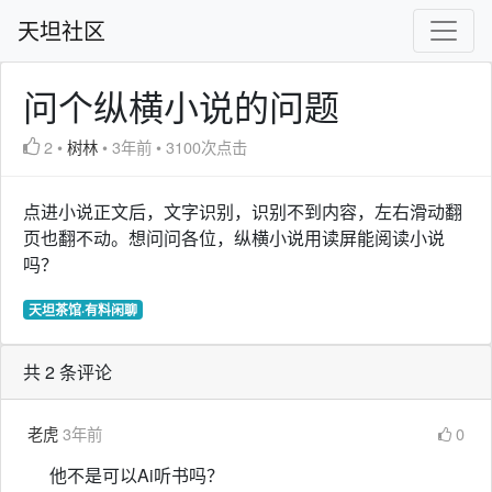
天坦社区
问个纵横小说的问题
2
•
树林
•
3年前
•
3100次点击
点进小说正文后，文字识别，识别不到内容，左右滑动翻
页也翻不动。想问问各位，纵横小说用读屏能阅读小说
吗？
天坦茶馆·有料闲聊
共 2 条评论
老虎
3年前
0
他不是可以Ai听书吗？