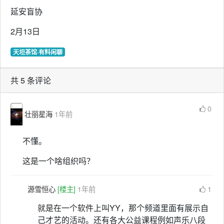
延安盲协
2月13日
天坦茶馆·有料闲聊
共 5 条评论
0
壮丽星海
1年前
不懂。
这是一个啥组织吗？
源雪恒心
[楼主]
1年前
1
就是在一个软件上叫YY，那个频道里面有展示自
己才艺的活动。还有各大公益课程例如声乐八段