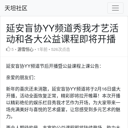
天坦社区
延安盲协YY频道秀我才艺活
动和各大公益课程即将开播
5
•
源雪恒心
•
1年前
•
526次点击
延安盲协YY频道节后开播暨公益课程上课公告：
亲爱的朋友们：
新年的喜庆还未消散，延安盲协YY频道将于2月16日盛大
开播，活动全面恢复正常，精彩即将拉开帷幕！本次开播
以精彩绝伦的娱乐栏目秀我才艺作为开场，为大家带来一
场充满美好与喜悦的艺术盛宴，让您感受到多元艺术的魅
力。
更令人期待的是，丰富的公益课程即将陆续登场，助力大