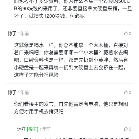
面也考不了多少资料，你为什么不买一个过渡的500G
B的90块钱的来用了，还非要直接拿大硬盘来拷，一旦
坏了，就损失1200块钱，何必呢
惊了
1年前
0
这就像是喝水一样，你总不能拿一个大木桶，直接对
着口来喝吧，你总需要哪哪一个小木桶？藏着水去喝
吧，口碑资料也是一样，都是先扔到小英胖，然后有
小硬盘是一起来再统一扔到大硬盘上去会挤在一起，
这样子才能分担风险
惊了
1年前
0
你们看楼主的发言，首先他肯定有电脑，他只是想图
方便才用手机去拷贝吧
远洋
[楼主]
1年前
0