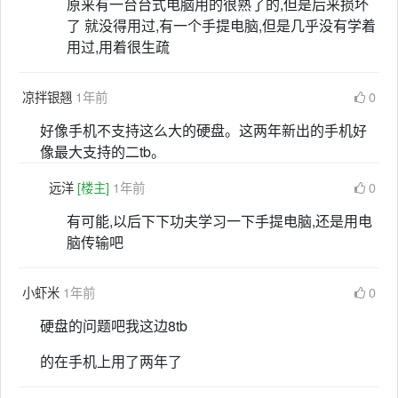
原来有一台台式电脑用的很熟了的,但是后来损坏
了 就没得用过,有一个手提电脑,但是几乎没有学着
用过,用着很生疏
凉拌银翘
1年前
0
好像手机不支持这么大的硬盘。这两年新出的手机好
像最大支持的二tb。
远洋
[楼主]
1年前
0
有可能,以后下下功夫学习一下手提电脑,还是用电
脑传输吧
小虾米
1年前
0
硬盘的问题吧我这边8tb
的在手机上用了两年了