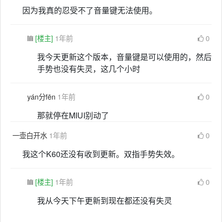
因为我真的忍受不了音量键无法使用。
lili
[楼主]
1年前
0
我今天更新这个版本，音量键是可以使用的，然后
手势也没有失灵，这几个小时
yán分fēn
1年前
0
那就停在MIUI别动了
一壶白开水
1年前
0
我这个K60还没有收到更新。双指手势失效。
lili
[楼主]
1年前
0
我从今天下午更新到现在都还没有失灵