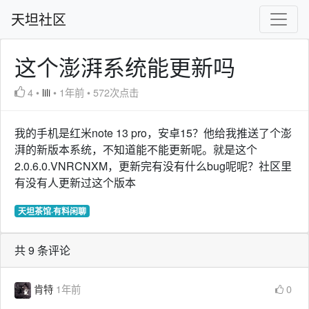
天坦社区
这个澎湃系统能更新吗
4
•
lili
•
1年前
•
572次点击
我的手机是红米note 13 pro，安卓15？他给我推送了个澎
湃的新版本系统，不知道能不能更新呢。就是这个
2.0.6.0.VNRCNXM，更新完有没有什么bug呢呢？社区里
有没有人更新过这个版本
天坦茶馆·有料闲聊
共 9 条评论
肯特
1年前
0