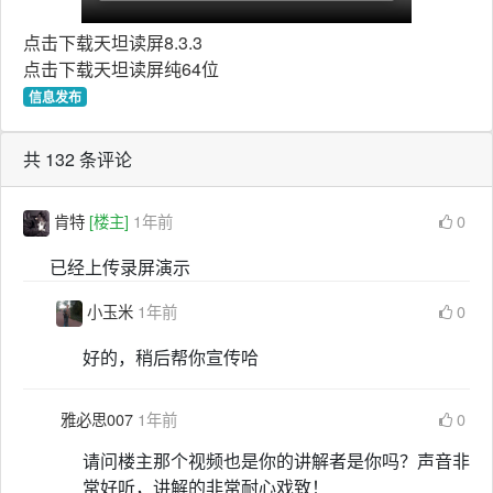
点击下载天坦读屏8.3.3
点击下载天坦读屏纯64位
信息发布
共 132 条评论
肯特
[楼主]
1年前
0
已经上传录屏演示
小玉米
1年前
0
好的，稍后帮你宣传哈
雅必思007
1年前
0
请问楼主那个视频也是你的讲解者是你吗？声音非
常好听，讲解的非常耐心戏致！