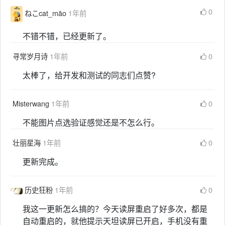
0
ねこcat_māo
1年前
不错不错，已经更新了。
寻常岁月诗
1年前
0
太棒了，给开发和测试的同志们点赞?
Misterwang
1年前
0
不能图片点选验证感觉还是不怎么行。
壮丽星海
1年前
0
更新完成。
历史狂粉
1年前
0
我这一更新怎么搞的？今天读屏重启了好多次，都是
自动重启的，就他提示天坦读屏已开启，手机没有重