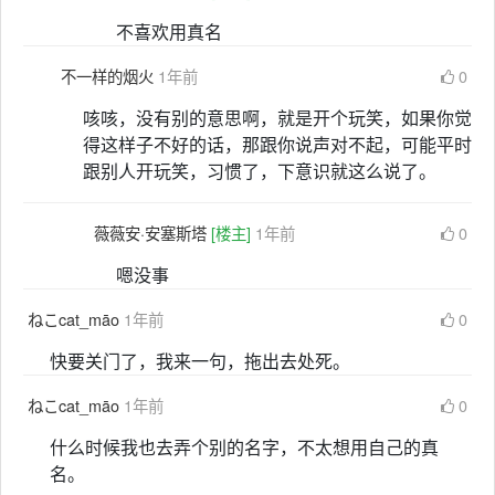
不喜欢用真名
不一样的烟火
1年前
0
咳咳，没有别的意思啊，就是开个玩笑，如果你觉
得这样子不好的话，那跟你说声对不起，可能平时
跟别人开玩笑，习惯了，下意识就这么说了。
薇薇安·安塞斯塔
[楼主]
1年前
0
嗯没事
ねこcat_māo
1年前
0
快要关门了，我来一句，拖出去处死。
ねこcat_māo
1年前
0
什么时候我也去弄个别的名字，不太想用自己的真
名。