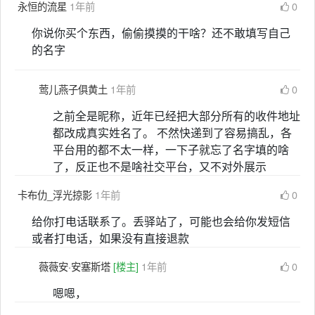
永恒的流星
1年前
0
你说你买个东西，偷偷摸摸的干啥？还不敢填写自己
的名字
莺儿燕子俱黄土
1年前
0
之前全是昵称，近年已经把大部分所有的收件地址
都改成真实姓名了。 不然快递到了容易搞乱，各
平台用的都不太一样，一下子就忘了名字填的啥
了，反正也不是啥社交平台，又不对外展示
卡布仂_浮光掠影
1年前
0
给你打电话联系了。丢驿站了，可能也会给你发短信
或者打电话，如果没有直接退款
薇薇安·安塞斯塔
[楼主]
1年前
0
嗯嗯，