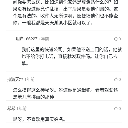
问你要怎么送，比如送到你家还是放驿站什么的？如
果没有经过你允许乱搞，出了后果是要他们赔的。这
个是有法的。收件人无所谓啊，随便填他们也不能查
你。一般我都是天天某某小区就可以了。
用户166227
1年前
0
我们这里的快递公司。如果他不送上门的话，他就
也不给你打电话，直接就发取件码。让你自己去
拿。
舟游天地
1年前
0
怎么搞得这么神秘呀。难道你是通缉犯。看着驾驶还
是笨儿有排面的那种
希希
1年前
0
是呀，不喜欢用真实姓名。