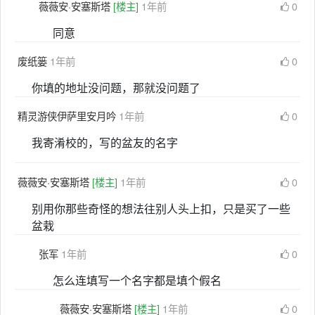
薇薇安·安塞斯塔
[楼主]
1年前
0
同意
废纸篓
1年前
0
你填的地址没问题，那就没问题了
精灵游侠伊萨里安月吟
1年前
0
我寄淆校的，写的盆友的名字
薇薇安·安塞斯塔
[楼主]
1年前
0
别用你那些奇怪的想法往别人头上扣，只是买了一些
盆栽
张军
1年前
0
怎么连填写一个名字都是填个假名
薇薇安·安塞斯塔
[楼主]
1年前
0