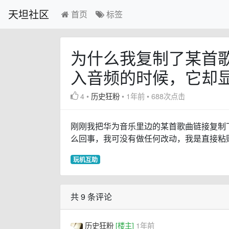
天坦社区
首页
标签
为什么我复制了某首
入音频的时候，它却
4
•
历史狂粉
•
1年前
•
688次点击
刚刚我把华为音乐里边的某首歌曲链接复制
么回事，我可没有做任何改动，我是直接粘
玩机互助
共 9 条评论
历史狂粉
[楼主]
1年前