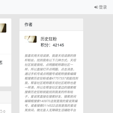
登录
作者
历史狂粉
积分：42145
我喜欢用天坦读屏，我是天坦读屏的铁
杆粉丝，找到我有以下几种方式，天坦
怎
社区就是我啦，点明圈昵称跟社区一
样，所以直接打开点明圈，点击消息，
通过手机号或点明圈号或昵称搜索编辑
框搜索历史狂粉或者47757337就能找到
我，帮盲社区昵称跟天坦社区昵称也是
一样滴，所以在帮盲社区里边的搜索框
搜索历史狂粉就能找到我发的所有帖
子，爱说笑直接在搜索好友，搜索房间
编辑框搜索140970这就是我的爱说笑编
号，或者搜索0114522这就是我的爱说
笑房间，微光盲人无障碍生活辅助平台
0