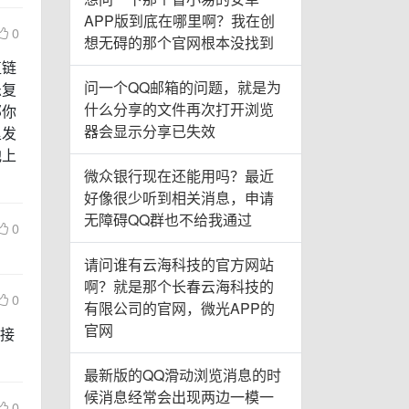
APP版到底在哪里啊？我在创
0
想无碍的那个官网根本没找到
直链
问一个QQ邮箱的问题，就是为
乐复
什么分享的文件再次打开浏览
那你
器会显示分享已失效
里发
他上
微众银行现在还能用吗？最近
好像很少听到相关消息，申请
无障碍QQ群也不给我通过
0
请问谁有云海科技的官方网站
啊？就是那个长春云海科技的
0
有限公司的官网，微光APP的
官网
链接
最新版的QQ滑动浏览消息的时
候消息经常会出现两边一模一
0