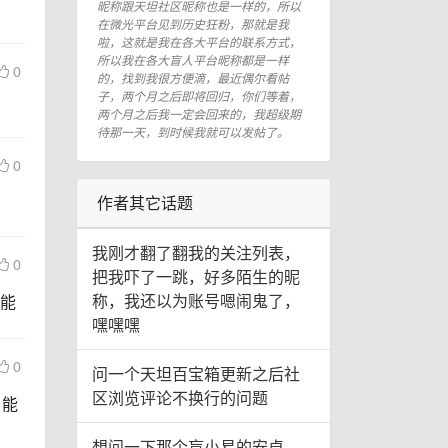
昵称跟天坦社区昵称也是一样的，所以
在微光平台见到历史狂粉，那就是我
啦，这就是我在各大平台的联系方式，
所以我在各大盲人平台昵称都是一样
0
的，找到我很方便滴，最近偶尔看帖
子，两个月之后即将回归，你们等着，
两个月之后我一定会回来的，我超级期
待那一天，到时候我就可以发帖了。
0
作者其它话题
我刚才翻了翻我的关注列表，
0
把我吓了一跳，好多陌生的昵
称，我还以为账号嗯闹鬼了，
能
嘿嘿嘿
0
问一个天坦百宝箱更新之后社
区浏览评论不换行的问题
，能
想问一下那个盲小易的安卓