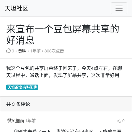
天坦社区
来宣布一个豆包屏幕共享的
好消息
9
•
贾明
•
1年前
•
808次点击
我这个豆包的共享屏幕终于回来了，今天4点左右，在聊
天过程中，通话上面，发现了屏幕共享，这次非常好用
天坦茶馆·有料闲聊
共 3 条评论
微风细雨
1年前
0
我刚才去看了一下，我的还没有回来呢。可能他是要