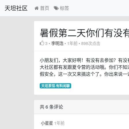
天坦社区
首页
标签
暑假第二天你们有没
3
•
李明浩
•
1年前
•
898次点击
小朋友们，大家好啊！有没有去参加？有没
大社区都有发跟夏令营的活动哦。你们不知
假安全，这一次又来搞这个了。你出来说一
天坦茶馆·有料闲聊
共 6 条评论
小星星
1年前