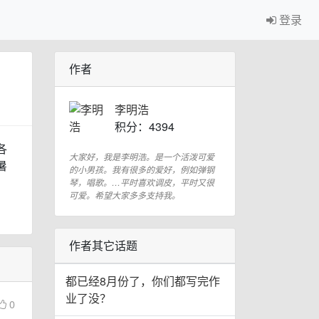
登录
作者
李明浩
积分：4394
各
大家好，我是李明浩。是一个活泼可爱
暑
的小男孩。我有很多的爱好，例如弹钢
琴，唱歌。…平时喜欢调皮，平时又很
可爱。希望大家多多支持我。
作者其它话题
都已经8月份了，你们都写完作
业了没？
0