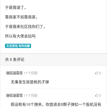
于是我误了，
靠商家不如靠商家，
于是我来社区找你们了，
所以有大佬会玩吗
天坦茶馆·有料闲聊
共 5 条评论
端砚凝霜雪
11个月前
0
无事发生就是枪的子弹
端砚凝霜雪
11个月前
0
假设枪有10个弹夹，你放进去5颗子弹扣一个扳机没有