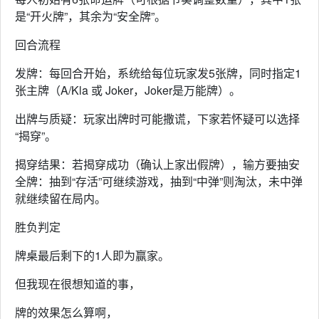
是“开火牌”，其余为“安全牌”。
回合流程
发牌：每回合开始，系统给每位玩家发5张牌，同时指定1
张主牌（A/Kla 或 Joker，Joker是万能牌）。
出牌与质疑：玩家出牌时可能撒谎，下家若怀疑可以选择
“揭穿”。
揭穿结果：若揭穿成功（确认上家出假牌），输方要抽安
全牌：抽到“存活”可继续游戏，抽到“中弹”则淘汰，未中弹
就继续留在局内。
胜负判定
牌桌最后剩下的1人即为赢家。
但我现在很想知道的事，
牌的效果怎么算啊，