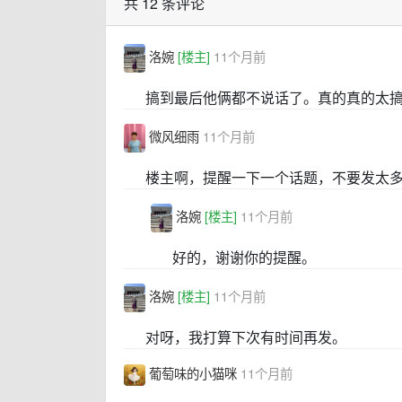
共 12 条评论
洛婉
[楼主]
11个月前
搞到最后他俩都不说话了。真的真的太
微风细雨
11个月前
楼主啊，提醒一下一个话题，不要发太
洛婉
[楼主]
11个月前
好的，谢谢你的提醒。
洛婉
[楼主]
11个月前
对呀，我打算下次有时间再发。
葡萄味的小猫咪
11个月前