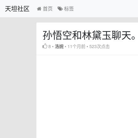
天坦社区
首页
标签
孙悟空和林黛玉聊天
8
•
洛婉
•
11个月前
•
523次点击