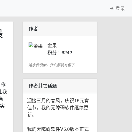
登录
作者
最
金果
积分：6242
这家伙很懒，什么都没有留下
。作
作者其它话题
让我
痛
迎接三月的春风，庆祝15元宵
大实
佳节，我的无障碍软件继续更
新。
我的无障碍软件V5.0版本正式