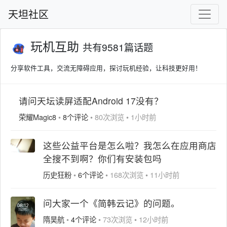
天坦社区
玩机互助
共有9581篇话题
分享软件工具，交流无障碍应用，探讨玩机经验，让科技更好用！
请问天坛读屏适配Android 17没有？
荣耀Magic8
•
8个评论
•
80次浏览
•
1小时前
这些公益平台是怎么啦？我怎么在应用商店
全搜不到啊？你们有安装包吗
历史狂粉
•
6个评论
•
168次浏览
•
11小时前
问大家一个《简韩云记》的问题。
隋昊航
•
4个评论
•
73次浏览
•
12小时前