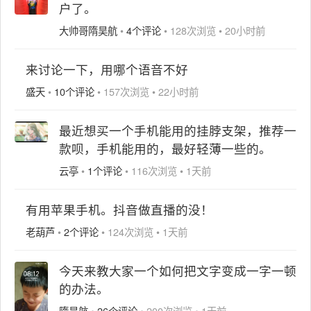
户了。
大帅哥隋昊航
•
4个评论
•
128次浏览
•
20小时前
来讨论一下，用哪个语音不好
盛天
•
10个评论
•
157次浏览
•
22小时前
最近想买一个手机能用的挂脖支架，推荐一
款呗，手机能用的，最好轻薄一些的。
云亭
•
1个评论
•
116次浏览
•
1天前
有用苹果手机。抖音做直播的没！
老葫芦
•
2个评论
•
124次浏览
•
1天前
今天来教大家一个如何把文字变成一字一顿
的办法。
隋昊航
•
26个评论
•
200次浏览
•
1天前