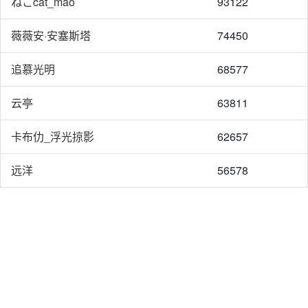
ねこcat_māo
93122
薇薇安·安塞斯塔
74450
追慕光明
68577
云亭
63811
卡布仂_浮光掠影
62657
远洋
56578