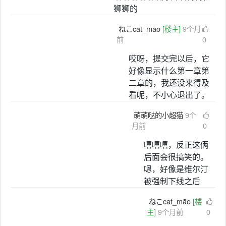
狮狮的
ねこcat_māo
[楼主]
9个月
前
0
哎呀，提交完以后，它
好像显示什么第一章第
二章的，我还没来得及
看呢，不小心退出了。
萌萌哒的小超猫
9个
月前
0
嘻嘻嘻，反正这俩
后面会很搞笑的。
嗯，好像是维尔汀
被强制下线之后
ねこcat_māo
[楼
主]
9个月前
0