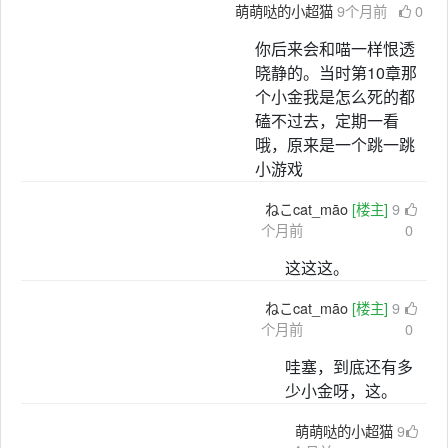
萌萌哒的小超猫
9个月前
0
你后来会和喵一样恨透
晓静的。当时第10章那
个小金我是怎么死的都
磕不过去，定期一看
哦，原来是一个跳一跳
小游戏
ねこcat_māo
[楼主]
9
个月前
0
这这这。
ねこcat_māo
[楼主]
9
个月前
0
哇塞，到底还有多
少小金呀，这。
萌萌哒的小超猫
9