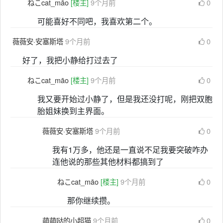
ねこcat_māo
[楼主]
9个月前
0
可能喜好不同吧，我喜欢第二个。
薇薇安·安塞斯塔
9个月前
0
好了，我把小静给打过去了
ねこcat_māo
[楼主]
9个月前
0
我又要开始过小静了，但是我还没打呢，刚把双胞
胎姐妹换到主界面。
薇薇安·安塞斯塔
9个月前
0
我有1万多，他还是一直说不足我要突破咋办
连他说的那些其他材料都搞到了
ねこcat_māo
[楼主]
9个月前
0
那你继续攒。
萌萌哒的小超猫
9个月前
0