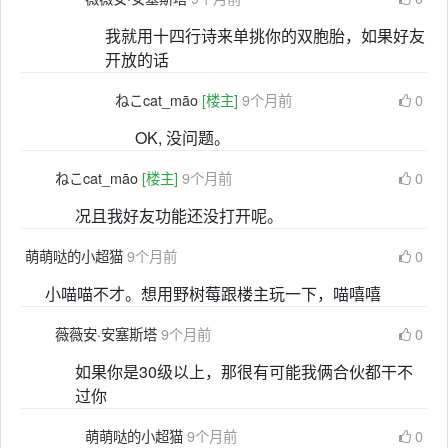
我就用十四行诗来单挑你的双胞胎，如果好友
开放的话
ねこcat_māo
[楼主]
9个月前
0
OK, 没问题。
ねこcat_māo
[楼主]
9个月前
0
况且我好友功能还没打开呢。
萌萌哒的小超猫
9个月前
0
小喵喵不才。想用野树莓跟楼主玩一下，喵嘻嘻
薇薇安·安塞斯塔
9个月前
0
如果你是30级以上，那很有可能我俩合伙都干不
过你
萌萌哒的小超猫
9个月前
0