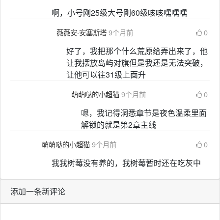
啊，小号刚25级大号刚60级咳咳嘿嘿嘿
薇薇安·安塞斯塔
9个月前
0
好了，我把那个什么荒原给弄出来了，他
让我摆放岛屿对旗但是我还是无法突破，
让他可以往31级上面升
萌萌哒的小超猫
9个月前
0
嗯，我记得洞悉章节是夜色温柔里面
解锁的就是第2章主线
萌萌哒的小超猫
9个月前
0
我我树莓没有养的，我树莓暂时还在吃灰中
添加一条新评论