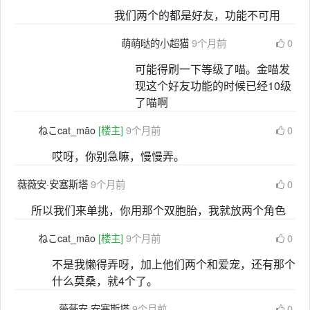
我们两个的都是好友，功能不可用
萌萌哒的小超猫
9个月前
0
可能得刷一下等级了喵。金喵发
现这个好友功能的时候已经10级
了喵啊
ねこcat_māo
[楼主]
9个月前
0
哎呀，你别急嘛，慢慢弄。
薇薇安·安塞斯塔
9个月前
0
所以我们来单挑，你用那个双胞胎，我就放两个角色
ねこcat_māo
[楼主]
9个月前
0
不是我懒得弄呀，加上他们两个和爱宠，还有那个
什么莫桑，就4个了。
薇薇安·安塞斯塔
9个月前
0