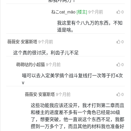
ねこcat_māo
[楼主]
9个月前
0
我这里有个八九万的东西，不知
道是啥。
薇薇安·安塞斯塔
9个月前
0
这个真的很讨厌，利齿子儿不足
萌萌哒的小超猫
9个月前
0
喵可以去入定美学搞个战斗复线打一次等于打4次
v
薇薇安·安塞斯塔
9个月前
0
这些功能我应该还没开，我才打到第二章而且
和楼主的进度差不多有一个角色已经是30级
了，想要突破，他一直说这个东西不足，我都
攒到一万多个了，而且其他的材料我也准备好