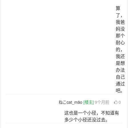
算
了，
我爸
妈没
那个
耐心
的，
我还
是想
办法
自己
通过
吧。
ねこcat_māo
[楼主]
9个月前
0
这也是一个小径，不知道有
多少个小径还没过去。