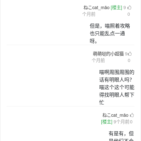
ねこcat_māo
[楼主]
9
个月前
0
但是，喵照着攻略
也只能乱点一通
呀。
萌萌哒的小超猫
9
个月前
0
喵啊周围周围的
话有明眼人吗？
喵这个这个可能
得找明眼人帮下
忙
ねこcat_māo
[楼主]
9个月前
0
有是有，但
是他们不会