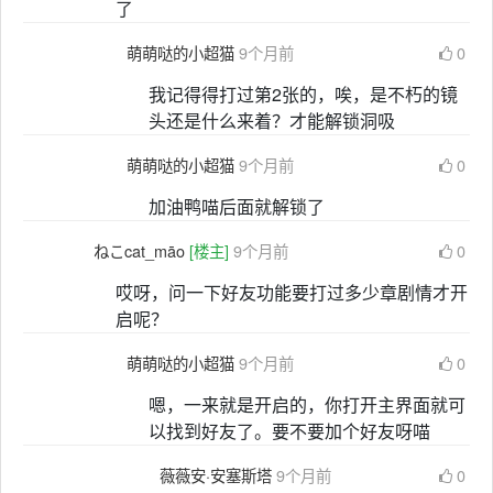
了
萌萌哒的小超猫
9个月前
0
我记得得打过第2张的，唉，是不朽的镜
头还是什么来着？才能解锁洞吸
萌萌哒的小超猫
9个月前
0
加油鸭喵后面就解锁了
ねこcat_māo
[楼主]
9个月前
0
哎呀，问一下好友功能要打过多少章剧情才开
启呢？
萌萌哒的小超猫
9个月前
0
嗯，一来就是开启的，你打开主界面就可
以找到好友了。要不要加个好友呀喵
薇薇安·安塞斯塔
9个月前
0