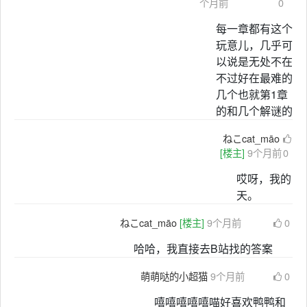
个月前
0
每一章都有这个
玩意儿，几乎可
以说是无处不在
不过好在最难的
几个也就第1章
的和几个解谜的
ねこcat_māo
[楼主]
9个月前
0
哎呀，我的
天。
ねこcat_māo
[楼主]
9个月前
0
哈哈，我直接去B站找的答案
萌萌哒的小超猫
9个月前
0
嘻嘻嘻嘻嘻喵好喜欢鸭鸭和