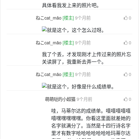
具体看我发上来的照片吧。
ねこcat_māo
[楼主]
9个月前
0
ねこcat_māo
[楼主]
9个月前
0
我了个丢，才发现刚才上传过来的照片忘
关读屏了，我重新去弄一个。
ねこcat_māo
[楼主]
9个月前
0
萌萌哒的小超猫
9个月前
0
哇，马蒂尔达的成绩单。嘻嘻嘻嘻嘻
嘻嘿嘿嘿嘿嘿。你看这里面就差她的
名字就满分了。当然是十四行诗名字
里才有数字哈哈哈哈哈哈哈玛蒂尔达