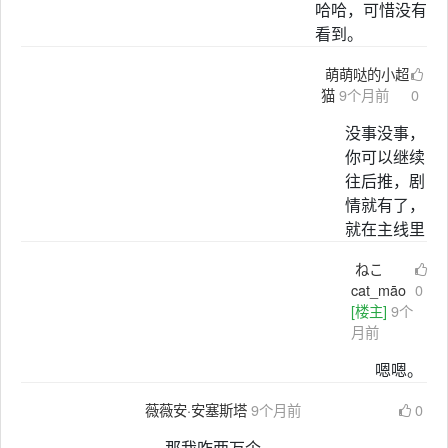
哈哈，可惜没有
看到。
萌萌哒的小超
猫
9个月前
0
没事没事，
你可以继续
往后推，剧
情就有了，
就在主线里
ねこ
cat_māo
0
[楼主]
9个
月前
嗯嗯。
薇薇安·安塞斯塔
9个月前
0
那我咋两万个