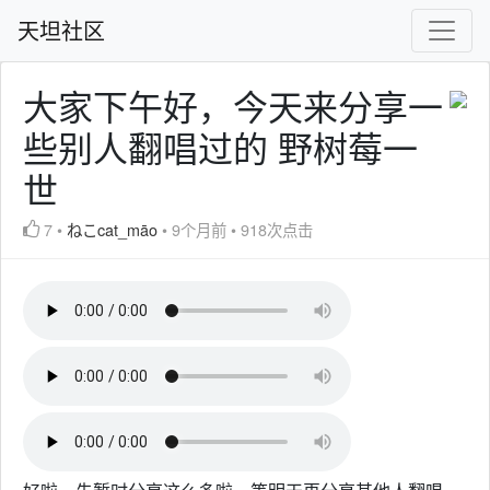
天坦社区
大家下午好，今天来分享一
些别人翻唱过的 野树莓一
世
7
•
ねこcat_māo
•
9个月前
•
918次点击