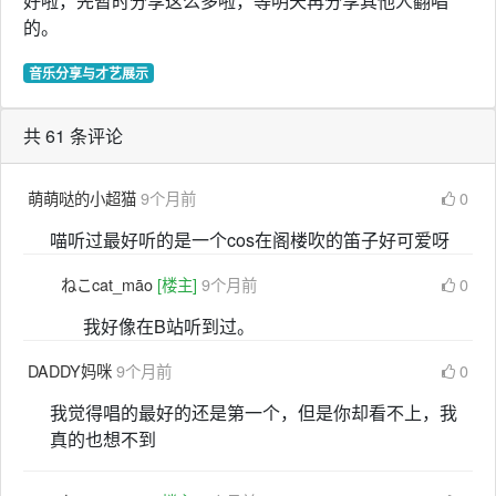
好啦，先暂时分享这么多啦，等明天再分享其他人翻唱
的。
音乐分享与才艺展示
共 61 条评论
萌萌哒的小超猫
9个月前
0
喵听过最好听的是一个cos在阁楼吹的笛子好可爱呀
ねこcat_māo
[楼主]
9个月前
0
我好像在B站听到过。
DADDY妈咪
9个月前
0
我觉得唱的最好的还是第一个，但是你却看不上，我
真的也想不到