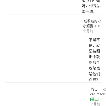
呀，也是乱
整一通。
萌萌哒的
小超猫
9
0
个月前
不是不
是，就
是按照
那个攻
略那个
攻略点
啥他们
点啥？
ねこ
cat_māo
0
[楼主]
9
个月前