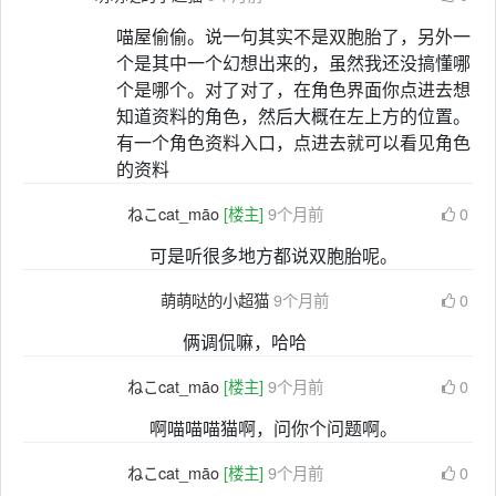
喵屋偷偷。说一句其实不是双胞胎了，另外一
个是其中一个幻想出来的，虽然我还没搞懂哪
个是哪个。对了对了，在角色界面你点进去想
知道资料的角色，然后大概在左上方的位置。
有一个角色资料入口，点进去就可以看见角色
的资料
ねこcat_māo
[楼主]
9个月前
0
可是听很多地方都说双胞胎呢。
萌萌哒的小超猫
9个月前
0
俩调侃嘛，哈哈
ねこcat_māo
[楼主]
9个月前
0
啊喵喵喵猫啊，问你个问题啊。
ねこcat_māo
[楼主]
9个月前
0