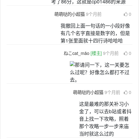
考了86分，这就是cp01486的来源
萌萌哒的小超猫
9个月前
0
我撤回上面一句话的一小段好像
有几个名字直接是数字的，但是
第1张里面就十四行诗哈哈哈
ねこcat_māo
[楼主]
9个月前
0
萌萌哒的小超猫
9个月前
0
这是最难的那关补习小
金了，可以去b站或者抖
音上找一下攻略，照着
那个攻略一步一步来庙
当时就这么过的