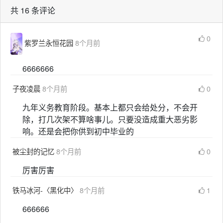
共 16 条评论
0
紫罗兰永恒花园
8个月前
6666666
子夜凌晨
8个月前
0
九年义务教育阶段。基本上都只会给处分，不会开
除，打几次架不算啥事儿。只要没造成重大恶劣影
响。还是会把你供到初中毕业的
被尘封的记忆
8个月前
0
厉害厉害
铁马冰河-〈黑化中〉
8个月前
1
666666