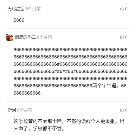
无尽星空
8个月前
0
6666
调皮的熊二
8个月前
0
666666666666666666666666666666666666666666
666666666666666666666666666666666666666666
6666666666666666#6666666666666666666666666
666666666666666##6##66#6666666666666666666
666666666666666666666666666666666666666666
66666666666666666666666666666两个字牛逼。66
6666666666
新河
8个月前
0
这学校管的不太那个啥，不然的话那个人更嚣张。出
人命了，学校都不带管。