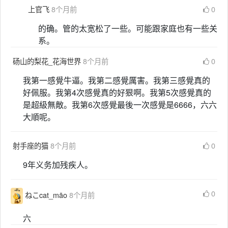
上官飞
8个月前
0
的确。管的太宽松了一些。可能跟家庭也有一些关
系。
砀山的梨花_花海世界
8个月前
0
我第一感覺牛逼。我第二感覺厲害。我第三感覺真的
好佩服。我第4次感覺真的好狠啊。我第5次感覺真的
是超級無敵。我第6次感覺最後一次感覺是6666，六六
大順呢。
射手座的猫
8个月前
0
9年义务加残疾人。
0
ねこcat_māo
8个月前
六