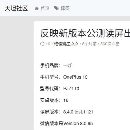
天坦社区
首页
标签
反映新版本公测读屏
10
•
璀璨繁星点点
•
8个月前
•
560次点击
手机品牌：一加
手机型号：OnePlus 13
型号代码：PJZ110
安卓版本：16
读屏版本：8.4.0.test.1121
微信版本是Version 8.0.65