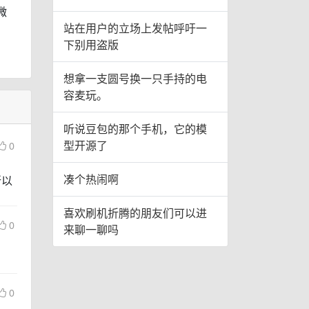
微
站在用户的立场上发帖呼吁一
下别用盗版
想拿一支圆号换一只手持的电
容麦玩。
听说豆包的那个手机，它的模
型开源了
0
凑个热闹啊
所以
喜欢刷机折腾的朋友们可以进
0
来聊一聊吗
0