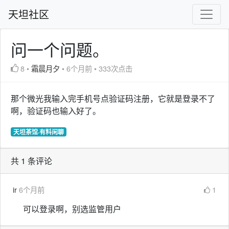
天坦社区
问一个问题。
8
•
霜晨月夕
•
6个月前
•
333次点击
那个微光我输入完手机号点验证码注册，它就是登录不了
啊，验证码也输入好了。
天坦茶馆·有料闲聊
共 1 条评论
ir
6个月前
1
可以登录啊，别选监管用户