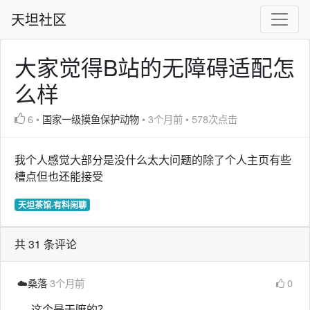
天坦社区
大家觉得B站的无障碍适配怎
么样
6
•
国家一级摸鱼保护动物
•
3个月前
•
578次点击
我个人感觉大部分是没什么太大问题的除了个人主页有些
槽点但也还能接受
天坦茶馆·有料闲聊
共 31 条评论
☁️桑落
3个月前
0
这个是干嘛的？