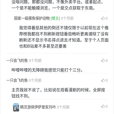
没啥问题，那都没问题，不像外卖平台。或者起点，
一个是不能触摸浏览，一个是交点获取于东南。
国家一级摸鱼保护动物
[楼主]
3个月前
0
我觉得番茄其他的倒还不错仅限于以前现在这个推
荐榜我都找不到刷新按钮番茄畅听更离谱除了没有
刷新还不显示书名得点进去才知道。至于个人页面
也和B站差不多甚至还要差
一只会飞的鱼
3个月前
0
哔哩哔哩的无障碍我感觉只能打个三分。
一只会飞的鱼
3个月前
0
主页我就不说了，比如说在观看漫剧的时候，全屏按
钮找不到。
0
精灵游侠伊萨里安月吟
3个月前