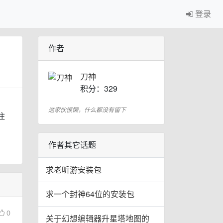
登录
作者
刀神
积分：329
，
这家伙很懒，什么都没有留下
住
作者其它话题
求老听游安装包
求一个封神64位的安装包
0
关于幻想编辑器升星塔地图的