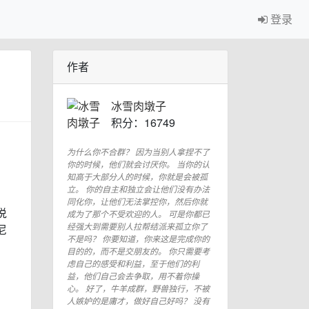
登录
作者
冰雪肉墩子
积分：16749
为什么你不合群？ 因为当别人拿捏不了
你的时候，他们就会讨厌你。 当你的认
知高于大部分人的时候，你就是会被孤
立。 你的自主和独立会让他们没有办法
同化你，让他们无法掌控你，然后你就
说
成为了那个不受欢迎的人。 可是你都已
经强大到需要别人拉帮结派来孤立你了
尼
不是吗？ 你要知道，你来这是完成你的
目的的，而不是交朋友的。 你只需要考
虑自己的感受和利益，至于他们的利
益，他们自己会去争取，用不着你操
心。 好了，牛羊成群，野兽独行，不被
人嫉妒的是庸才，做好自己好吗？ 没有