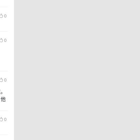
0
0
0
孩。
，他
0