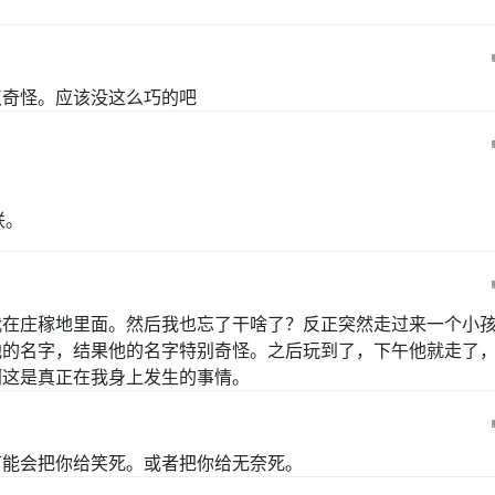
点奇怪。应该没这么巧的吧
联。
我在庄稼地里面。然后我也忘了干啥了？反正突然走过来一个小
他的名字，结果他的名字特别奇怪。之后玩到了，下午他就走了
啊这是真正在我身上发生的事情。
可能会把你给笑死。或者把你给无奈死。