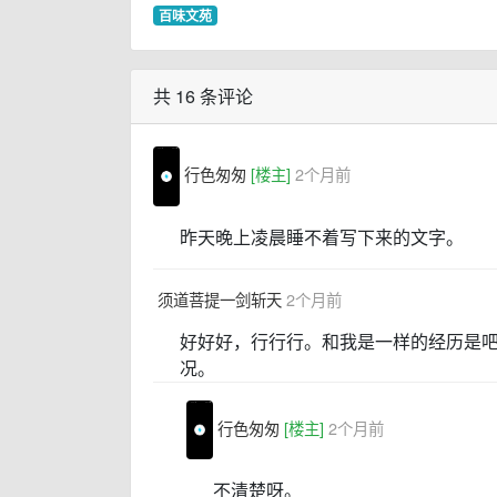
百味文苑
共 16 条评论
行色匆匆
[楼主]
2个月前
昨天晚上凌晨睡不着写下来的文字。
须道菩提一剑斩天
2个月前
好好好，行行行。和我是一样的经历是
况。
行色匆匆
[楼主]
2个月前
不清楚呀。