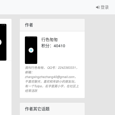
登录
作者
行色匆匆
积分：40410
我叫行色匆匆， QQ号：2242383331，
邮箱：
zhangxingzhezhang40@gmail.com，
不喜欢聊天，喜欢和年龄小的朋友玩，
有一个Tulpa，名字是莫小宇，在社区上
经常活跃
作者其它话题