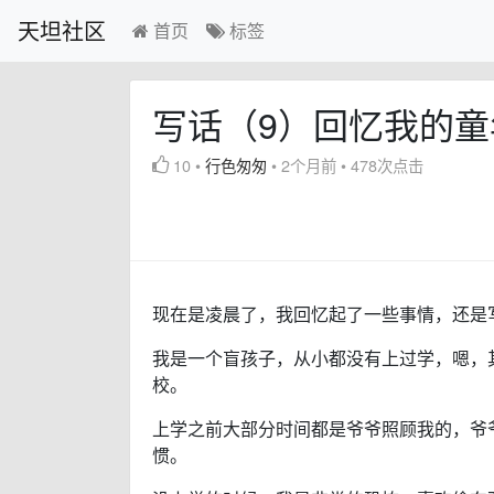
天坦社区
首页
标签
写话（9）回忆我的童
10
•
行色匆匆
•
2个月前
•
478次点击
现在是凌晨了，我回忆起了一些事情，还是
我是一个盲孩子，从小都没有上过学，嗯，
校。
上学之前大部分时间都是爷爷照顾我的，爷
惯。