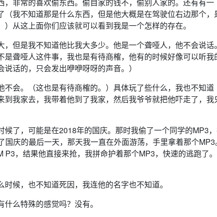
西，非常的喜欢偷东西。偷自家的钱不，偷别人家的。还有有一
了（我不知道那是什么东西，但是他大概是在驾驶位右边那个，
。）从这上面你们应该就可以看到我是一个怎样的存在。
大，但是我不知道他比我大多少。他是一个聋哑人，他不会说话
不是聋哑人这件事，我也是有待商榷，他有的时候好像可以听我
会说话的，只会发出咿咿呀呀的声音。）
他不会。（这也是有待商榷的。）具体玩了些什么，我也不知道
来到我家去，我带着他到了我家，然后我爷爷就把他吓走了，我
候了，可能是在2018年的国庆。那时我偷了一个同学的MP3，
了国庆的最后一天，那天我一直在外面游荡，手里拿着那个MP3
 P3，结果他直接来抢，我拼命护着那个MP3，快速的逃跑了
么时候，也不知道死因，我连他的名字也不知道。
有什么特殊的感觉吗？没有。